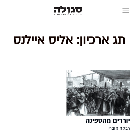
Skip
to
content
תג ארכיון:
אליס איילנס
יורדים מהספינה
רבקה קוברין