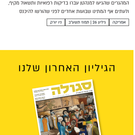
המהגרים שהגיעו למנהטן עברו בדיקות רפואיות ותשאול מקיף,
ולעתים אף המתינו שבועות אחדים לפני שהורשו להיכנס
לארצות הברית. רבקה קוברין במאה השנים שבין 1824 ל-1924
אמריקה
גיליון 26 | תמוז תשע"ב
ניו יורק
היגרו כ-34 מיליון אירופים לארצות הברית, וביניהם כשלושה
מיליון יהודים....