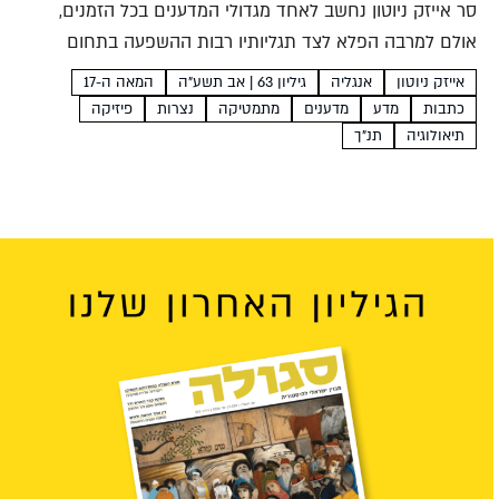
סר אייזק ניוטון נחשב לאחד מגדולי המדענים בכל הזמנים,
אולם למרבה הפלא לצד תגליותיו רבות ההשפעה בתחום
המתמטיקה, המכניקה והאופטיקה עסק ניוטון באובססיביות גם
אייזק ניוטון
אנגליה
גיליון 63 | אב תשע"ה
המאה ה-17
במקרא, בהיסטוריה ובאלכימיה, והאמין כי התגליות המדעיות
כתבות
מדע
מדענים
מתמטיקה
נצרות
פיזיקה
שלו הן לא יותר...
תיאולוגיה
תנ"ך