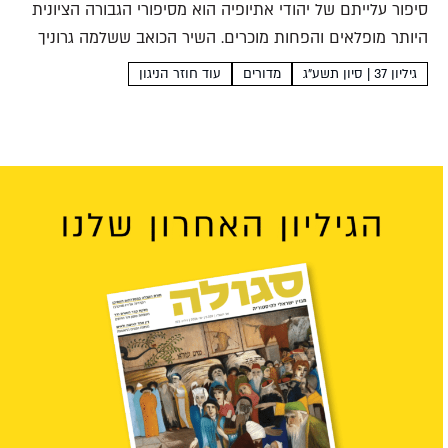
סיפור עלייתם של יהודי אתיופיה הוא מסיפורי הגבורה הציונית
היותר מופלאים והפחות מוכרים. השיר הכואב ששלמה גרוניך
שר עם להקת שבא מספר על המחיר הנורא של הדרך לארץ
גיליון 37 | סיון תשע"ג
מדורים
עוד חוזר הניגון
ישראל הילי מויאל המסע לארץ ישראל מלים:...