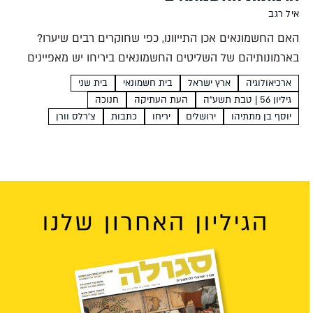
איל רגב
האם החשמונאים אכן התייוונו, כפי שחוקרים רבים שיערו?
בארמונותיהם של השליטים החשמונאים ביריחו יש מאפיינים
הלניסטיים מובהקים לצד מקוואות רבים וכלי חרס פשוטים
ארכיאולוגיה
ארץ ישראל
בית חשמונאי
בית שני
מייצור מקומי. נראה שהחשמונאים רצו אמנם להיראות
גיליון 56 | טבת תשע"ה
העת העתיקה
חנוכה
מוצלחים לא פחות מהמלכים ההלניסטיים,...
יוסף בן מתתיהו
ירושלים
יריחו
כתבות
צ'רלס וורן