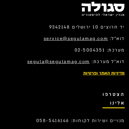
יד חרוצים 10 ירושלים 9342148
דוא”ל:
service@segulamag.com
מערכת: 02-5004351
דוא”ל מערכת:
segula@segulamag.com
מדיניות האתר ופרטיות
הצטרפו
אלינו
מנויים ושירות לקוחות: 058-5416146