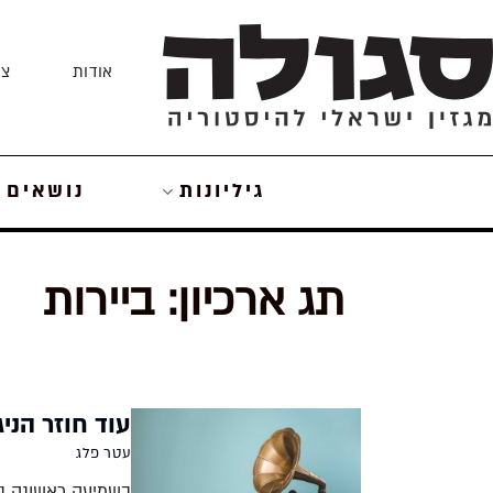
Skip
to
אודות
צו
content
גיליונות
נושאים
תג ארכיון:
ביירות
עוד חוזר הני
עטר פלג
בשמיעה ראשונה נד