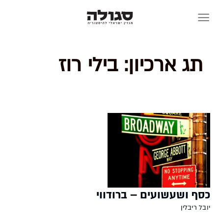
Skip
to
content
תג ארכיון:
בילי רוז
כסף ושעשועים – ברודווי
יובל ריבלין