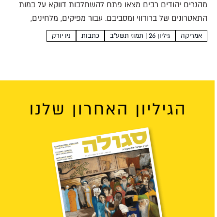
מהגרים יהודים רבים מצאו פתח להשתלבות דווקא על במות
התאטרונים של ברודווי ומסביבם. עבור מפיקים, מלחינים,
כותבים ואמנים קרשי הבמה היו קרשי קפיצה להתקבלות
אמריקה
גיליון 26 | תמוז תשע"ב
כתבות
ניו יורק
חברתית ולהתבססות כלכלית. את חוויות ההגירה והזרות
המוטמעות במחזות הזמר שיצרו...