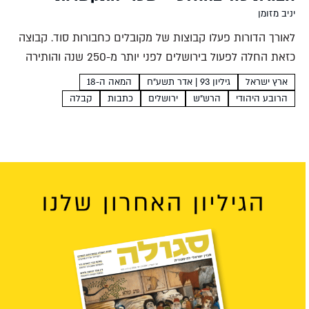
יניב מזומן
לאורך הדורות פעלו קבוצות של מקובלים כחבורות סוד. קבוצה
כזאת החלה לפעול בירושלים לפני יותר מ-250 שנה והותירה
אחריה מכתבים מסקרנים, שטרי התקשרות שבהם התחייבו בני
ארץ ישראל
גיליון 93 | אדר תשע"ח
המאה ה-18
החבורה לקבל על עצמם שותפות רוחנית של אהבה ומחויבות....
הרובע היהודי
הרש"ש
ירושלים
כתבות
קבלה