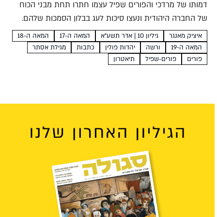
דמותו של מרדכי והפורים שפיל עצמו חתרו תחת מבני הכוח
של החברה היהודית ונעצו סיכות לעג בבלון הסמכות שלהם.
גיבורי הפורים שפיל- המן גבוה ואצילי, מרדכי גוץ וושתי מגולמת
איציק מאנגר
גיליון 10 | אדר תשע"א
המאה ה-17
המאה ה-18
על ידי דמות גברית- אפשרו לשחקנים...
המאה ה-19
ורשה
יהדות פולין
כתבות
מגילת אסתר
פורים
פורים-שפיל
תיאטרון