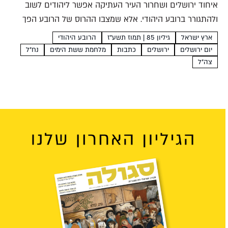
איחוד ירושלים ושחרור העיר העתיקה אפשר ליהודים לשוב
ולהתגורר ברובע היהודי. אלא שמצבו ההרוס של הרובע הפך
את יישובו מחדש למשימה לאומית מאתגרת, וזו הוטלה על
ארץ ישראל
גיליון 85 | תמוז תשע"ז
הרובע היהודי
כתפיהם הצעירות של חברי גרעין גנ"ת - נח"לאים שיועדו...
יום ירושלים
ירושלים
כתבות
מלחמת ששת הימים
נח"ל
צה"ל