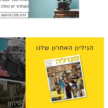
השחרור יש כאלה ש
הופמן...
גיליון 125 | מרחשון תשפ"א