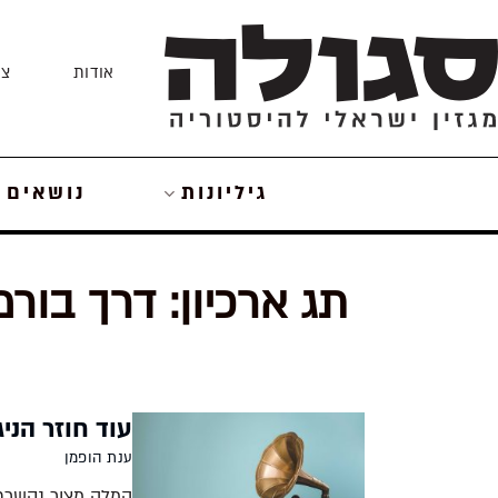
Skip
to
אודות
צו
content
גיליונות
נושאים
תג ארכיון:
דרך בורמ
עוד חוזר הניג
ענת הופמן
המלה מצור נקשרת 