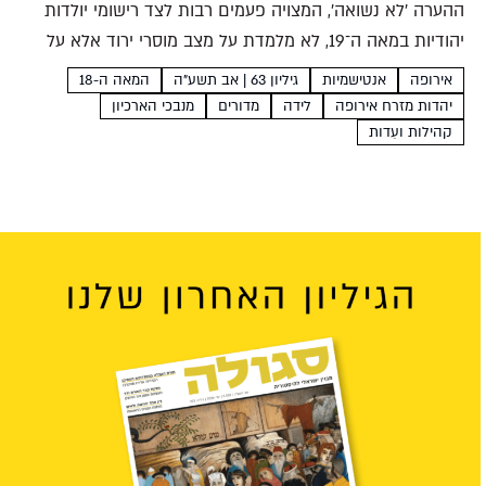
ההערה 'לא נשואה', המצויה פעמים רבות לצד רישומי יולדות
יהודיות במאה ה־19, לא מלמדת על מצב מוסרי ירוד אלא על
הגבלות שונות ומשונות שהטילו השלטונות על היהודים הדסה
אירופה
אנטישמיות
גיליון 63 | אב תשע"ה
המאה ה-18
אסולין לפני שנים אחדות הגיע בחור אמריקני...
יהדות מזרח אירופה
לידה
מדורים
מנבכי הארכיון
קהילות ועֵדות