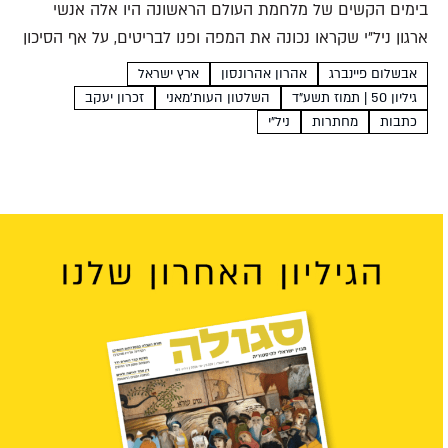
בימים הקשים של מלחמת העולם הראשונה היו אלה אנשי
ארגון ניל"י שקראו נכונה את המפה ופנו לבריטים, על אף הסיכון
שבדבר. ההדרה שממנה סבלו במשך שנים הונעה בין השאר
אבשלום פיינברג
אהרון אהרונסון
ארץ ישראל
מגורמים ענייניים, אבל לא פחות מכך...
גיליון 50 | תמוז תשע"ד
השלטון העות'מאני
זכרון יעקב
כתבות
מחתרות
ניל"י