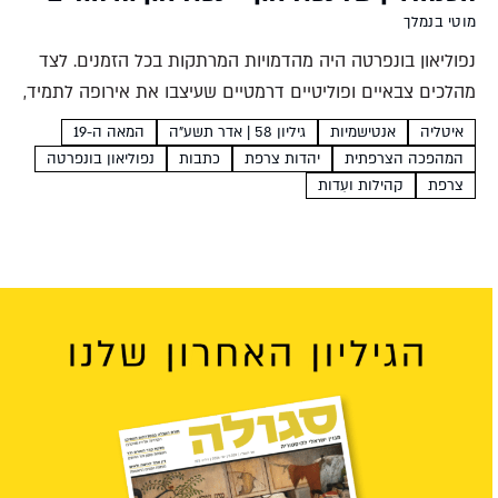
מוטי בנמלך
נפוליאון בונפרטה היה מהדמויות המרתקות בכל הזמנים. לצד
מהלכים צבאיים ופוליטיים דרמטיים שעיצבו את אירופה לתמיד,
ניסה המצביא הדגול שהכתיר עצמו לקיסר להגדיר מחדש את
איטליה
אנטישמיות
גיליון 58 | אדר תשע"ה
המאה ה-19
מקומם של היהודים באימפריה החילונית שהקים. לשם כך
המהפכה הצרפתית
יהדות צרפת
כתבות
נפוליאון בונפרטה
הקים מחדש...
צרפת
קהילות ועֵדות