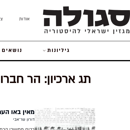
Skip
to
אודות
צו
content
גיליונות
נושאים
תג ארכיון:
הר חברון
מאין באו הער
דורון שר־אבי
רבים מתושבי הכפר