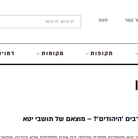
ר קשר
חנות
תקופות
מקומות
דמויו
בים 'היהודים'? – מוצאם של תושבי יטא
 יטא משמרים מסורת שלפיה הם אינם מוסלמים אלא יהודים. אפשרו