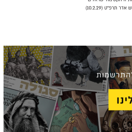
רבים. מהיכן הגיעו ׳יהודים׳ אלה לדרום הר חברון? דורון שר־אבי מעשה שהיה. בראש חודש אדר תרפ"ט (10.2.29)