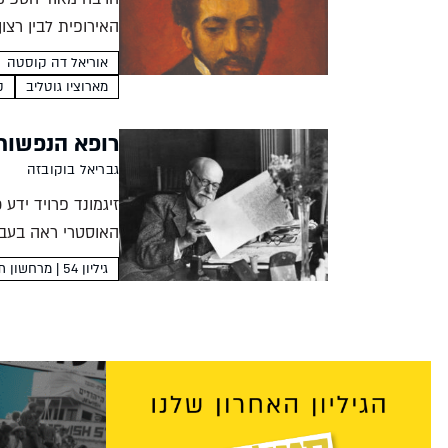
האירופית לבין רצו
הקהילה היהודית הפכ
אוריאל דה קוסטה
מארוציו גוטליב
ק
רופא הנפשות 
גבריאל בוקובזה
זיגמונד פרויד ידע 
האוסטרי ראה בעבו
גיליון 54 | מרחשון תשע"ה