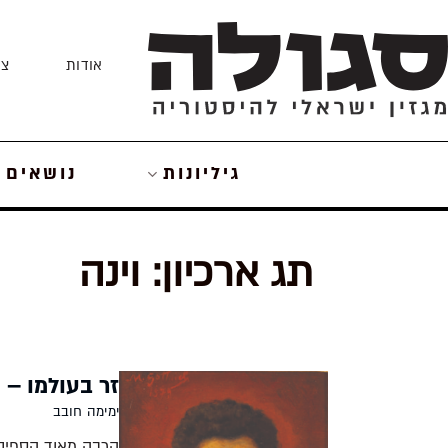
Skip
to
אודות
צו
content
גיליונות
נושאים
תג ארכיון:
וינה
זר בעולמו – מ
ימימה חובב
הרבה מאוד הספיק מ