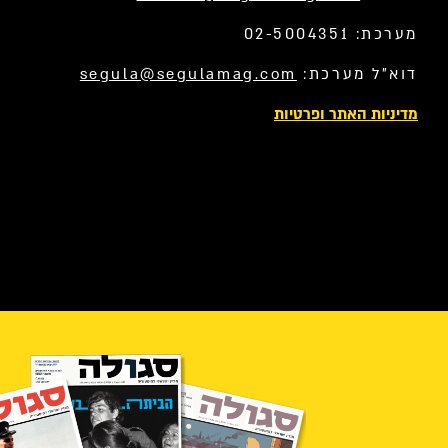
מערכת: 02-5004351
דוא”ל מערכת:
segula@segulamag.com
מדיניות האתר ופרטיות