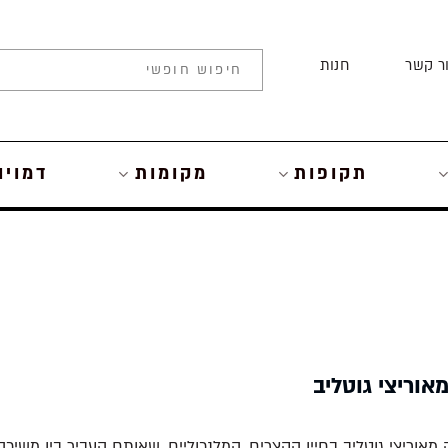
ר קשר
חנות
תקופות
מקומות
דמויו
אוריצי גוטליב
אוריצי גוטליב בחייו הקצרים, המלנכוליים, שאותם העביר בין משיכ