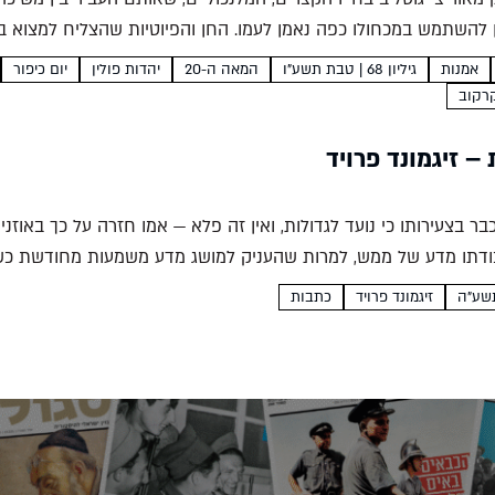
ן להשתמש במכחולו כפה נאמן לעמו. החן והפיוטיות שהצליח למצוא בח
ו בידיו...
אמנות
גיליון 68 | טבת תשע"ו
המאה ה-20
יהדות פולין
יום כיפור
רקוב
– זיגמונד פרויד
כבר בצעירותו כי נועד לגדולות, ואין זה פלא — אמו חזרה על כך באוזניו
דתו מדע של ממש, למרות שהעניק למושג מדע משמעות מחודשת כשהע
זיגמונד פרויד
כתבות