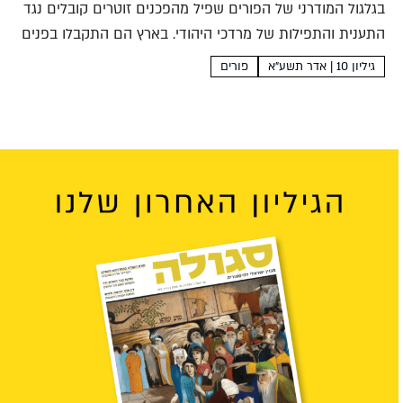
בגלגול המודרני של הפורים שפיל מהפכנים זוטרים קובלים נגד
התענית והתפילות של מרדכי היהודי. בארץ הם התקבלו בפנים
חמוצות- לא בגלל שהמסר החתרני אלא בשל התרבות היידית
גיליון 10 | אדר תשע"א
פורים
שאותה ייצגו יאיר ליפשיץ איציק מאנגר נולד ב-1901...