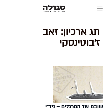
Skip
to
content
תג ארכיון:
זאב
ז'בוטינסקי
שובם של המרגלים – ניל"י