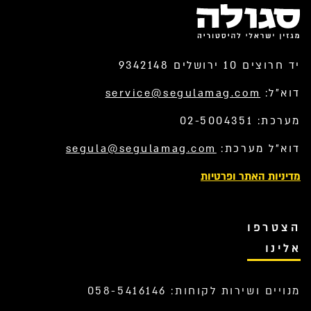
יד חרוצים 10 ירושלים 9342148
דוא”ל:
service@segulamag.com
מערכת: 02-5004351
דוא”ל מערכת:
segula@segulamag.com
מדיניות האתר ופרטיות
הצטרפו
אלינו
מנויים ושירות לקוחות: 058-5416146