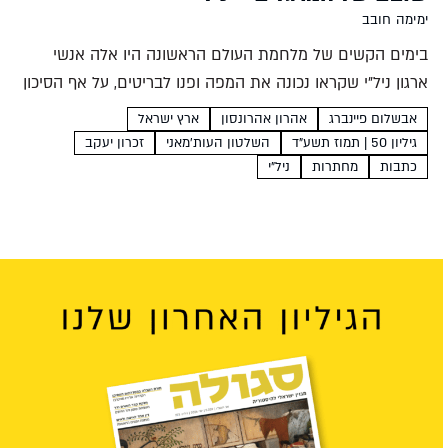
ימימה חובב
בימים הקשים של מלחמת העולם הראשונה היו אלה אנשי
ארגון ניל"י שקראו נכונה את המפה ופנו לבריטים, על אף הסיכון
שבדבר. ההדרה שממנה סבלו במשך שנים הונעה בין השאר
אבשלום פיינברג
אהרון אהרונסון
ארץ ישראל
מגורמים ענייניים, אבל לא פחות מכך...
גיליון 50 | תמוז תשע"ד
השלטון העות'מאני
זכרון יעקב
כתבות
מחתרות
ניל"י