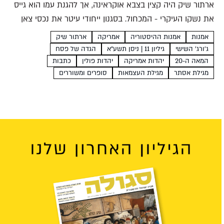
ארתור שיק היה קצין בצבא אוקראינה, אך להגנת עמו הוא גייס
את נשקו העיקרי - המכחול. בסגנון ייחודי עיטר את נכסי צאן
הברזל של העם: ההגדה של פסח, מגילת אסתר ומגילת
אמנות
אמנות ההיסטוריה
אמריקה
ארתור שיק
העצמאות. אמן ופטריוט עקיבא...
ג'ורג' השישי
גיליון 11 | ניסן תשע"א
הגדה של פסח
המאה ה-20
יהדות אמריקה
יהדות פולין
כתבות
מגילת אסתר
מגילת העצמאות
סופרים ומשוררים