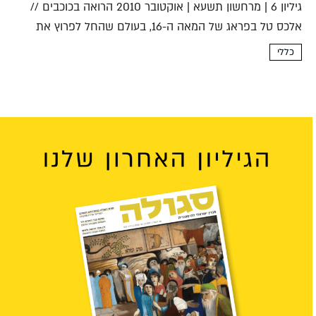
גיליון 6 | מרחשון תשעא | אוקטובר 2010 הרואה בכוכבים //
אלכס טל בפראג של המאה ה-16, בעולם שהחל לפרוץ את
המסגרות המדעיות והדתיות של ימי הביניים, היה דוד גאנז
כללי
תלמיד חכמים צמא דעת ומלא...