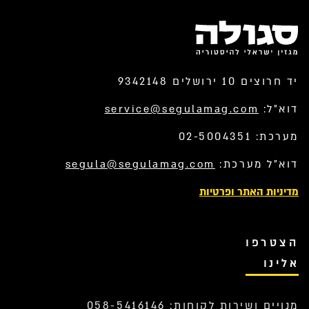
יד חרוצים 10 ירושלים 9342148
דוא”ל:
service@segulamag.com
מערכת: 02-5004351
דוא”ל מערכת:
segula@segulamag.com
מדיניות האתר ופרטיות
הצטרפו
אלינו
מנויים ושירות לקוחות: 058-5416146