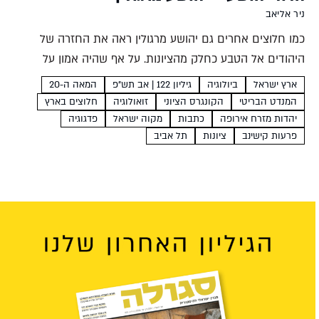
ניר אליאב
כמו חלוצים אחרים גם יהושע מרגולין ראה את החזרה של
היהודים אל הטבע כחלק מהציונות. על אף שהיה אמון על
המדע ועל אף שפעילותו הולידה מוסדות אקדמיים הוא לא
ארץ ישראל
ביולוגיה
גיליון 122 | אב תש"פ
המאה ה-20
חיפש את הטבע בנוסחאות ובמיון זנים,...
המנדט הבריטי
הקונגרס הציוני
זואולוגיה
חלוצים בארץ
יהדות מזרח אירופה
כתבות
מקוה ישראל
פדגוגיה
פרעות קישינב
ציונות
תל אביב