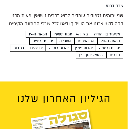
שרה ברנע
שני יתומים גלמודים עומדים לבוא בברית נישואין. מאות מבני
הקהילה שארגנו את השידוך ודאגו לכל צורכי החתונה מקיפים
אותם. אבל אירוע מרגש זה לא מתרחש באולם שמחות, גם לא
אליעזר בן יהודה
גיליון 74 | תמוז תשע"ו
המאה ה-19
בכיכר העיר, אלא בבית העלמין המקומי....
המאה ה-20
הר הזיתים
השכלה
יהדות גליציה
יהדות גרמניה
יהדות פולין
יהדות רוסיה
ירושלים
כתבות
קברים
שמואל יוסף פין