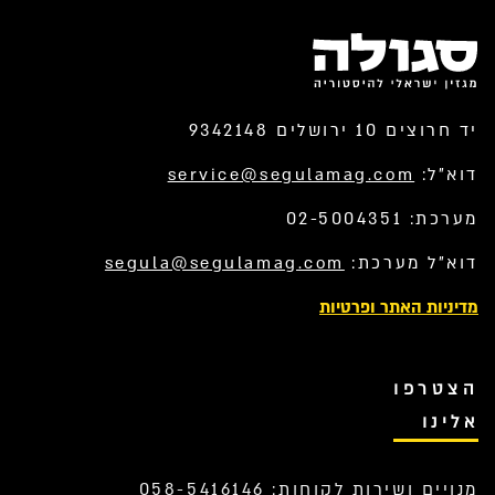
יד חרוצים 10 ירושלים 9342148
דוא”ל:
service@segulamag.com
מערכת: 02-5004351
דוא”ל מערכת:
segula@segulamag.com
מדיניות האתר ופרטיות
הצטרפו
אלינו
מנויים ושירות לקוחות: 058-5416146