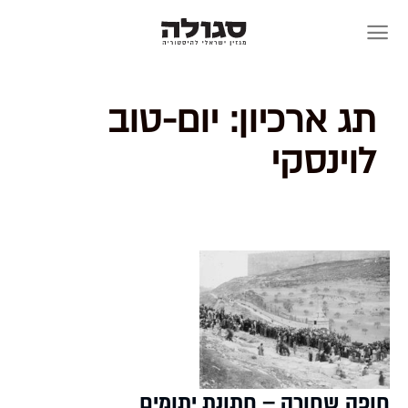
Skip
to
content
תג ארכיון:
יום-טוב
לוינסקי
חופה שחורה – חתונת יתומים