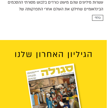
עשרות מיליונים שהם מיעוט כורדים בלבוש מסורתי ההסכמים
הבינלאומיים שחילקו את העולם אחרי התפרקותה של
האימפריה העות'מאנית לא התחשבו בכורדים. היום הם
כללי
הקבוצה האתנית הגדולה בעולם שאין לה מדינה משל עצמה
והם מונים כשלושים מיליון...