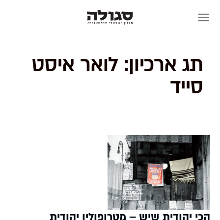
Skip
to
content
תג ארכיון:
לואר איסט
סייד
הכי יהודית שיש – מטרופולין יהודית