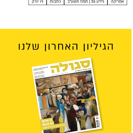
אמריקה
גיליון 26 | תמוז תשע"ב
כתבות
ניו יורק
המתווך סנדר ירמולובסקי הוא גם סיפורן של...