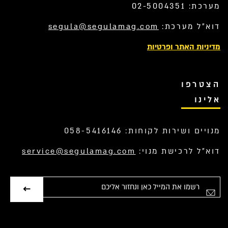
מערכת: 02-5004351
דוא”ל מערכת:
segula@segulamag.com
מדיניות האתר ופרטיות
הצטרפו
אלינו
מנויים ושירות לקוחות: 058-5416146
דוא”ל לרכישת מנוי:
service@segulamag.com
אימייל