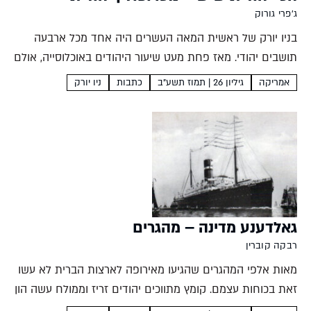
ג'פרי גורוק
בניו יורק של ראשית המאה העשרים היה אחד מכל ארבעה
תושבים יהודי. מאז פחת מעט שיעור היהודים באוכלוסייה, אולם
היא המשיכה להיות מטרופולין יהודית מאוד דרך כל התהפוכות
אמריקה
גיליון 26 | תמוז תשע"ב
כתבות
ניו יורק
שעברו עליה, מקום שבו בתי עסק רבים...
גאלדענע מדינה – מהגרים
רבקה קוברין
מאות אלפי המהגרים שהגיעו מאירופה לארצות הברית לא עשו
זאת בכוחות עצמם. קומץ מתווכים יהודים זריז וממולח עשה הון
עתק מהשאיפה של היהודים לעבור לעולם החדש. סיפורו של