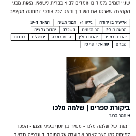
שני יתומים גלמודים עומדים לבוא בברית נישואין. מאות מבני
הקהילה שארגנו את השידוך ודאגו לכל צורכי החתונה מקיפים
אותם. אבל אירוע מרגש זה לא מתרחש באולם שמחות, גם לא
אליעזר בן יהודה
גיליון 74 | תמוז תשע"ו
המאה ה-19
בכיכר העיר, אלא בבית העלמין המקומי....
המאה ה-20
הר הזיתים
השכלה
יהדות גליציה
יהדות גרמניה
יהדות פולין
יהדות רוסיה
ירושלים
כתבות
קברים
שמואל יוסף פין
ביקורת ספרים | שלמה מלכו
איתמר ברנר
דמותו של שלמה מלכו - משיח בן יוסף בעיני עצמו - הפכה
למיתוס זמן קצר לאחר שהועלה על המוקד. ביוגרפיה חדשה