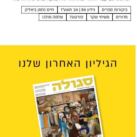
עושה צדק עם מבשר משיחי שזכרו השפיע על דורות של
ביקורות ספרים
גיליון 86 | אב תשע"ז
חיים נחמן ביאליק
יהודים המצפים לגאולה איתמר...
מדורים
משיחי שקר
פורטוגל
שלמה מולכו