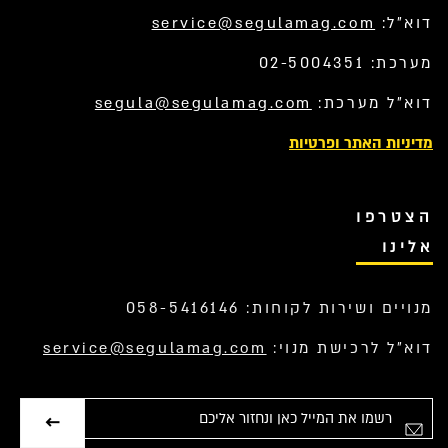
דוא”ל:
service@segulamag.com
מערכת: 02-5004351
דוא”ל מערכת:
segula@segulamag.com
מדיניות האתר ופרטיות
הצטרפו
אלינו
מנויים ושירות לקוחות: 058-5416146
דוא”ל לרכישת מנוי:
service@segulamag.com
אימייל