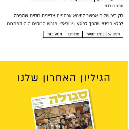
תמר הירדני
רק בירושלים אפשר למצוא אכסניית צליינים רוסית שהפכה
לכלא בריטי שהפך למוזאון ישראלי. מגרש הרוסים היה המתחם
הבריטי השמור ביותר במזרח התיכון, אך זה לא הפריע לאסירי
גיליון 67 | כסלו תשע"ו
מדורים
מסע בזמן
המחתרות להימלט מהמקום במבצע נועז שכלל זחילה דרך...