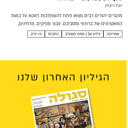
יובל ריבלין
מהגרים יהודים רבים מצאו פתח להשתלבות דווקא על במות
התאטרונים של ברודווי ומסביבם. עבור מפיקים, מלחינים,
כותבים ואמנים קרשי הבמה היו קרשי קפיצה להתקבלות
אמריקה
גיליון 26 | תמוז תשע"ב
כתבות
ניו יורק
חברתית ולהתבססות כלכלית. את חוויות ההגירה והזרות
המוטמעות במחזות הזמר שיצרו...