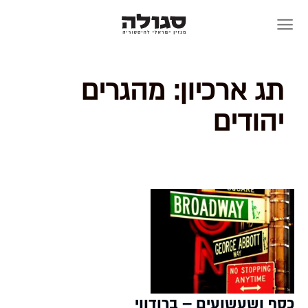
Skip
to
content
תג ארכיון:
מהגרים
יהודים
כסף ושעשועים – ברודווי