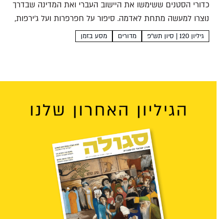
כדורי הסטנים ששימשו את היישוב העברי ואת המדינה שבדרך
נוצרו למעשה מתחת לאדמה. סיפור על חפרפרות ועל ג'ירפות,
סיפורו של מפעל התחמושת שנותר סודי גם עשרות שנים
גיליון 120 | סיון תש״פ
מדורים
מסע בזמן
לאחר שהבריטים עזבו את הארץ תמר הירדני לאן...