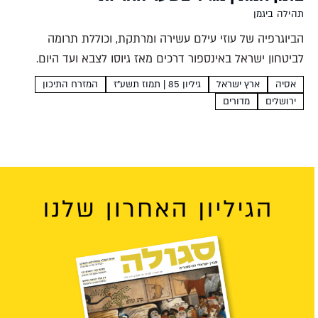
תהילה ביגמן
הביוגרפיה של עוזי עילם עשירה ומרתקת, וכוללת תרומה
לביטחון ישראל באינספור דרכים מאז גיוסו לצבא ועד היום.
אבל דבר לא ישווה לרגע השיא של חייו, עת פיקד על גדוד
אסיה
ארץ ישראל
גיליון 85 | תמוז תשע"ז
המזרח התיכון
הצנחנים שכבש את העיר העתיקה תהילה...
ירושלים
מדורים