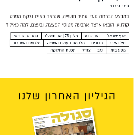
תמר הירדני
במבצע הברחה נועז ועתיר תושייה, שנראה כאילו נלקח מסרט
קולנוע, הובאו ארצה ארבעה מטוסי הפצצה. ובעצם, למה כאילו?
סרט קולנוע היה אכן מעורב במבצע, לצד טייס יהודי ממולח
ארץ ישראל
באר שבע
גיליון 75 | אב תשע"ו
המנדט הבריטי
ויפהפייה ניו זילנדית תמר הירדני לאן נוסעים?...
חיל האויר
מדורים
מלחמת העולם השנייה
מלחמת השחרור
מסע בזמן
נגב
צה"ל
תכנית החלוקה