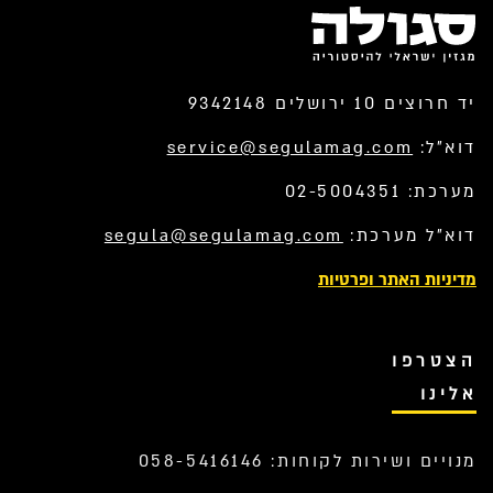
יד חרוצים 10 ירושלים 9342148
דוא”ל:
service@segulamag.com
מערכת: 02-5004351
דוא”ל מערכת:
segula@segulamag.com
מדיניות האתר ופרטיות
הצטרפו
אלינו
מנויים ושירות לקוחות: 058-5416146