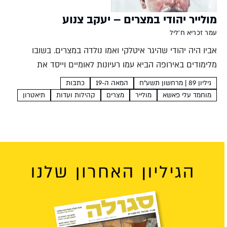
מולייר יהודי במצרים – יעקב צנוע
עמר זכריא ח'ליל
אביו היה יהודי שהיגר איטלקי ואמו נולדה במצרים. בשובו
מלימודים באירופה הביא עמו רעיונות לאומיים וייסד את
התאטרון המצרי המודרני. בשמה של הלאומיות המצרית ביקר
גיליון 89 | מרחשון תשע”ח
המאה ה-19
כתבות
את השלטון המושחת והוגלה פעם אחר פעם לאירופה. גם
מוחמד עלי פאשא
מולייר
מצרים
קהילות ועֵדות
תיאטרון
משם...