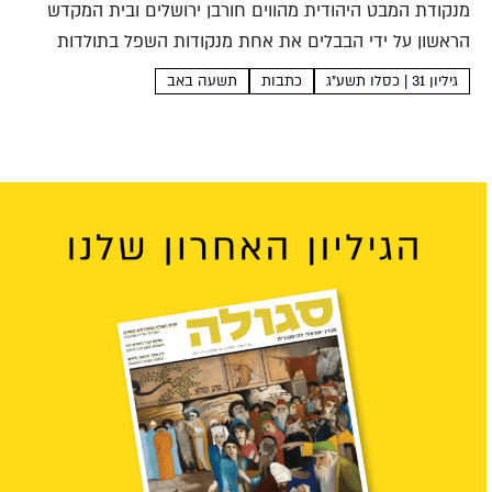
מנקודת המבט היהודית מהווים חורבן ירושלים ובית המקדש
הראשון על ידי הבבלים את אחת מנקודות השפל בתולדות
עמנו. אולם מהכרוניקות הבבליות עולה כי עבור הבבלים היה זה
גיליון 31 | כסלו תשע"ג
כתבות
תשעה באב
רק מהלך אחד מרבים בסבך המורכב של בניית...