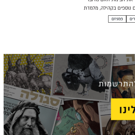
ם נוספים בקהילה, מלמדת
ים
פמניזם