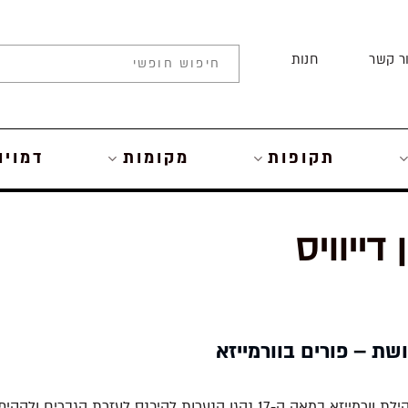
ר קשר
חנות
תקופות
מקומות
דמויו
 דייוויס
ת – פורים בוורמייזא
בחגיגות פורים בקהילת וורמייזא במאה ה-17 נהגו הנערות להיכנס לעזר