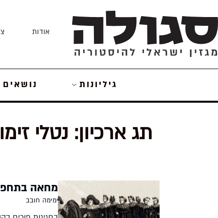
Skip
to
אודות
צו
content
גיליונות
נושאים
תג ארכיון:
נטלי זימון
מחאה בתחפוש
ימימה חובב