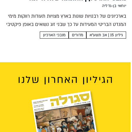
יוחאי בן-גדליה
בארכיונים של רבנויות שונות בארץ מצויות תעודות רווקות מימי
המנדט הבריטי המעידות על כך שבני זוג נשואים באופן פיקטיבי
בלבד "מטעם ידוע". על דרך נוספת להתנגד לגזרת הספר הלבן
גיליון 15 | אב תשע"א
מדורים
מנבכי הארכיון
יוחאי בן-גדליה בחברה היהודית המסורתית הייתה...