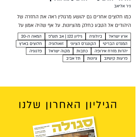
ניר אליאב
כמו חלוצים אחרים גם יהושע מרגולין ראה את החזרה של
היהודים אל הטבע כחלק מהציונות. על אף שהיה אמון על
המדע ועל אף שפעילותו הולידה מוסדות אקדמיים הוא לא
ארץ ישראל
ביולוגיה
גיליון 122 | אב תש"פ
המאה ה-20
חיפש את הטבע בנוסחאות ובמיון זנים,...
המנדט הבריטי
הקונגרס הציוני
זואולוגיה
חלוצים בארץ
יהדות מזרח אירופה
כתבות
מקוה ישראל
פדגוגיה
פרעות קישינב
ציונות
תל אביב