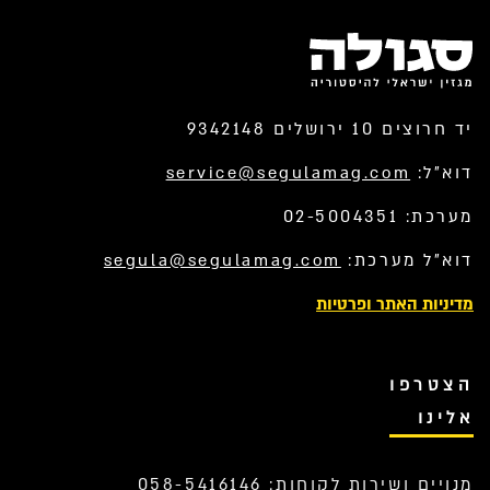
יד חרוצים 10 ירושלים 9342148
דוא”ל:
service@segulamag.com
מערכת: 02-5004351
דוא”ל מערכת:
segula@segulamag.com
מדיניות האתר ופרטיות
הצטרפו
אלינו
מנויים ושירות לקוחות: 058-5416146