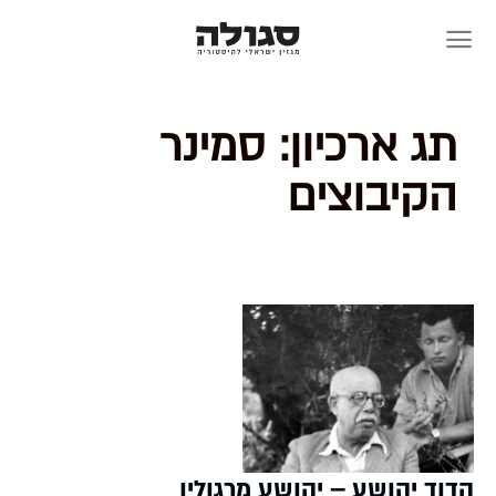
Skip
to
content
תג ארכיון:
סמינר
הקיבוצים
הדוד יהושע – יהושע מרגולין