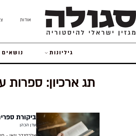
Skip
to
אודות
צו
content
גיליונות
נושאים
תג ארכיון:
ספרות ע
ביקורת ספרים
עדן הכהן
אלכסנדר ינאי - חי