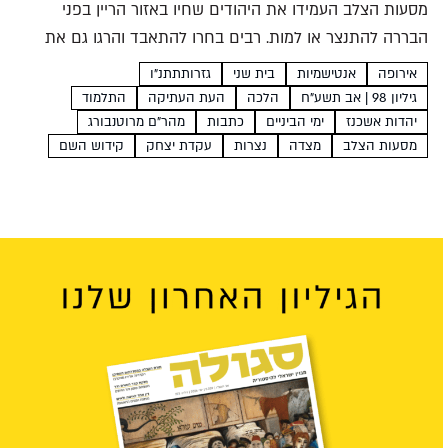
מסעות הצלב העמידו את היהודים שחיו באזור הריין בפני
הבררה להתנצר או למות. רבים בחרו להתאבד והרגו גם את
ילדיהם. מה הוביל את ההורים באשכנז למעשים שאין להם
אירופה
אנטישמיות
בית שני
גזרותתתנ"ו
תקדים בהיסטוריה היהודית? איתן רייך במסע הצלב...
גיליון 98 | אב תשע"ח
הלכה
העת העתיקה
התלמוד
יהדות אשכנז
ימי הביניים
כתבות
מהר"ם מרוטנבורג
מסעות הצלב
מצדה
נצרות
עקדת יצחק
קידוש השם