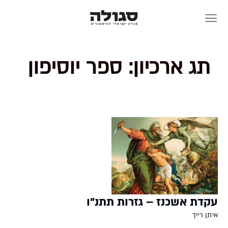
Skip
to
content
תג ארכיון:
ספר יוסיפון
עקדת אשכנז – גזרות תתנ"ו
איתן רייך