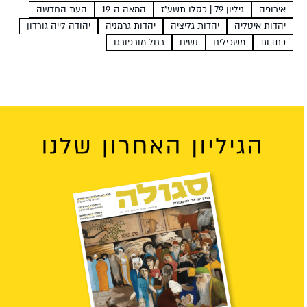
גברים אלה פעלו בשוליה של קהילת המשכילים במזרח אירופה
אירופה
גיליון 79 | כסלו תשע"ז
המאה ה-19
העת החדשה
ובמרכזה גם נשים שקראו את כתבי העת...
יהדות איטליה
יהדות גליציה
יהדות גרמניה
יהודה לייה גורדון
כתבות
משכילים
נשים
רחל מורפורגו