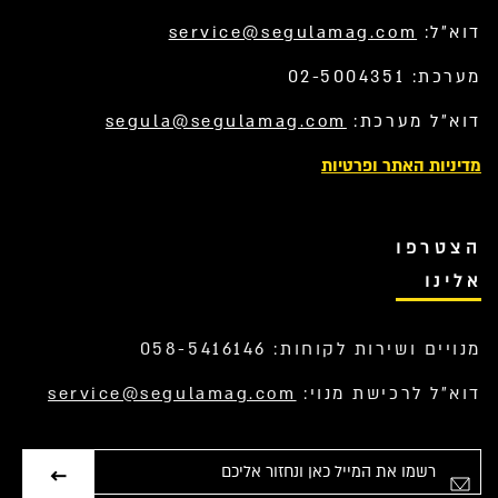
דוא”ל:
service@segulamag.com
מערכת: 02-5004351
דוא”ל מערכת:
segula@segulamag.com
מדיניות האתר ופרטיות
הצטרפו
אלינו
מנויים ושירות לקוחות: 058-5416146
דוא”ל לרכישת מנוי:
service@segulamag.com
אימייל