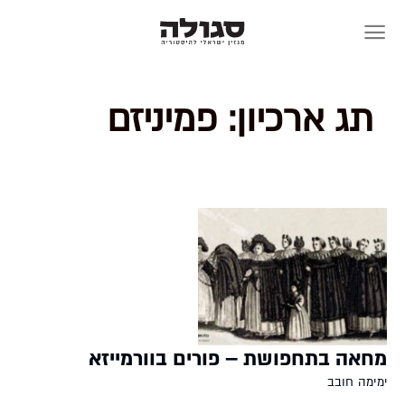
Skip
to
content
תג ארכיון:
פמיניזם
מחאה בתחפושת – פורים בוורמייזא
ימימה חובב