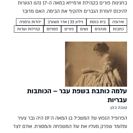
בחגיגות פורים בקהילת וורמייזא במאה ה-17 נהגו הנערות
להיכנס לעזרת הגברים ולהקיף את הבימה. האם מדובר
במחאה פמיניסטית? לאו דווקא; קריאה מדוקדקת בין השורות
אירופה
בית כנסת
גיליון 22 | אדר תשע"ב
יהדות גרמניה
על טקסי פורים ועל טקסים נוספים בקהילה, מלמדת על מעמדן
כתבות
מנהגים
נשים
פורים
פמניזם
קהילות ועֵדות
האמיתי...
עלמה כותבת בשפת עבר – הכותבות
עבריות
טובה כהן
הפרופיל הנפוץ של המשכיל בן המאה ה־19 היה גבר צעיר
ומלומד שפרק מעליו את עול המשפחה והמסורת. אולם לצד