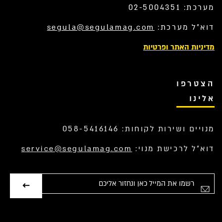
מערכת: 02-5004351
דוא”ל מערכת:
segula@segulamag.com
מדיניות האתר ופרטיות
הצטרפו
אלינו
מנויים ושירות לקוחות: 058-5416146
דוא”ל לרכישת מנוי:
service@segulamag.com
אימייל