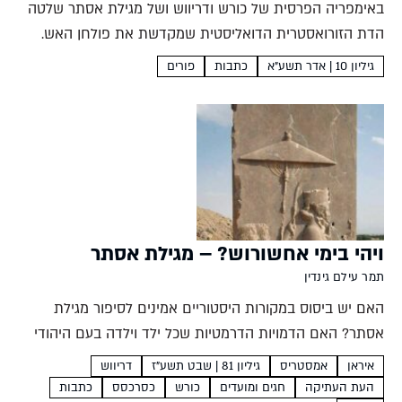
באימפריה הפרסית של כורש ודריווש ושל מגילת אסתר שלטה
הדת הזורואסטרית הדואליסטית שמקדשת את פולחן האש.
המפגש בינה לבין התרבות היהודית העלה לפעמים ניצוצות,
גיליון 10 | אדר תשע"א
כתבות
פורים
ואף הותיר את טביעתו על הספרות התלמודית שי סקונדה
ב-16 בנובמבר...
ויהי בימי אחשורוש? – מגילת אסתר
תמר עילם גינדין
האם יש ביסוס במקורות היסטוריים אמינים לסיפור מגילת
אסתר? האם הדמויות הדרמטיות שכל ילד וילדה בעם היהודי
מתחפשים אליהן כבר מאות שנים חיו ופעלו בפרס הקדומה או
איראן
אמסטריס
גיליון 81 | שבט תשע"ז
דריווש
שמא הן רק אגדה? מקורות מהתקופה מציגים תמונה...
העת העתיקה
חגים ומועדים
כורש
כסרכסס
כתבות