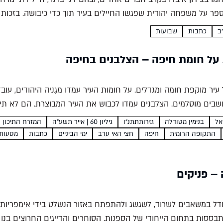
ר על משפחה יהודית שפגשו החיילים בעיר תוך כדי כיבושה. בזכו
כתבות
שבועות
 על חומת חיפה – הצלבנים בחיפה
עיר מוקפת חומה ומגדלים. על חומות העיר עמדו מגִניה היהודים, עובד
ושבים מוסלמים. הצלבנים עמדו לכבוש את העיר המבוצרת. הם לא תיא
אל
בנימין מטודלה
גזרותתתנ"ו
גיליון 60 | אייר תשע"ה
המזרח התיכון
התקופה הרומית
חיפה
חצי האי ערב
ימי הביניים
כתבות
מסעות
– פניקים
 ודל במשאבים לשרוד, לשגשג ולהתפתח באזור הנשלט בידי אימפריות
תבססות בתחום הייחודי של הספנות. הסוחרים והדייגים החרוצים בנו 