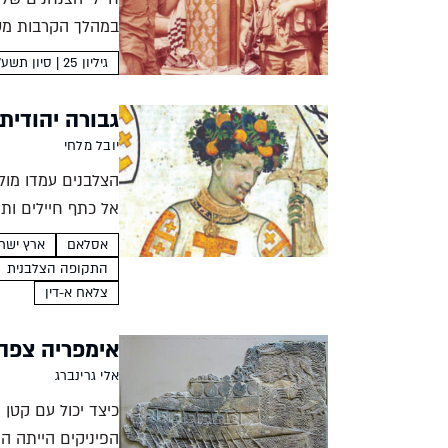
במהלך הקרבות מספ
תורה עתיק...
גיליון 25 | סיון תשע"ב
גבורה יהודית
יובל מלחי
הצלבנים עמדו מול 
אל כתף חיילים ות
אסלאם
ארץ ישר
התקופה הצלבנית
צלאח א-דין
אימפריה צפה 
אלי גרינברג
כיצד יכול עם קטן
הפיניקים הייתה ה