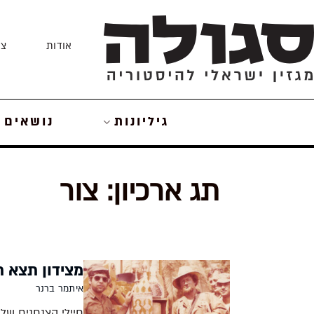
Skip
to
אודות
צו
content
גיליונות
נושאים
תג ארכיון:
צור
מצידון תצא ת
איתמר ברנר
חיילי הצנחנים שלח