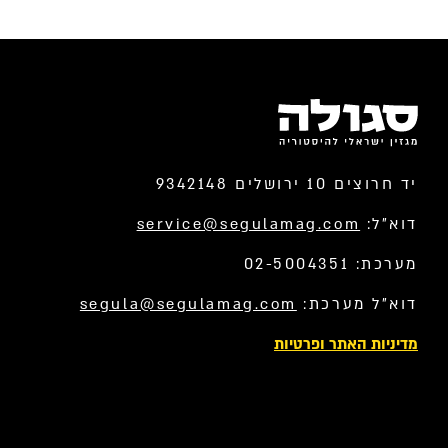
יד חרוצים 10 ירושלים 9342148
דוא”ל:
service@segulamag.com
מערכת: 02-5004351
דוא”ל מערכת:
segula@segulamag.com
מדיניות האתר ופרטיות