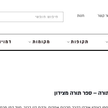
ר קשר
חנות
תקופות
מקומות
דמויו
ורה – ספר תורה מצידון
מו בצידון איבדו בקרב חברים אחדים, ובהם דני ברנר, חייל דתי מרחו