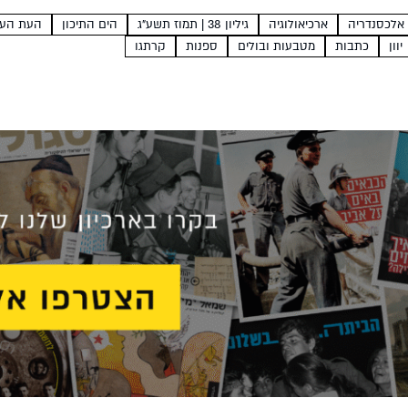
לחוף הלבנון...
אלכסנדריה
ארכיאולוגיה
גיליון 38 | תמוז תשע"ג
הים התיכון
העת הע
יוון
כתבות
מטבעות ובולים
ספנות
קרתגו