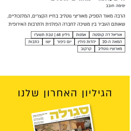
ימימה חובב
הרבה מאוד הספיק מאוריצי גוטליב בחייו הקצרים, המלנכוליים,
שאותם העביר בין משיכה לחברה הפולנית ולתרבות האירופית
לבין רצון להשתמש במכחולו כפה נאמן לעמו. החן והפיוטיות
אוריאל דה קוסטה
אמנות
גיליון 68 | טבת תשע"ו
שהצליח למצוא בחיי היומיום העלובים של הקהילה היהודית
המאה ה-20
יהדות פולין
יום כיפור
ישו
כתבות
הפכו בידיו...
מארוציו גוטליב
קרקוב