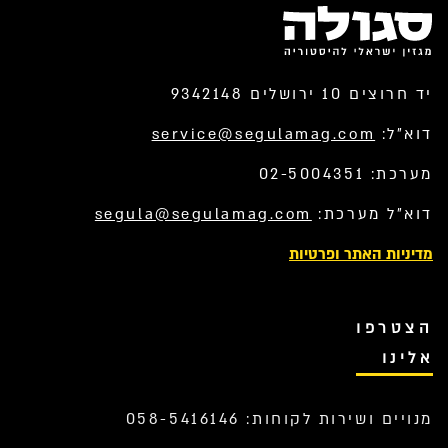
יד חרוצים 10 ירושלים 9342148
דוא”ל:
service@segulamag.com
מערכת: 02-5004351
דוא”ל מערכת:
segula@segulamag.com
מדיניות האתר ופרטיות
הצטרפו
אלינו
מנויים ושירות לקוחות: 058-5416146