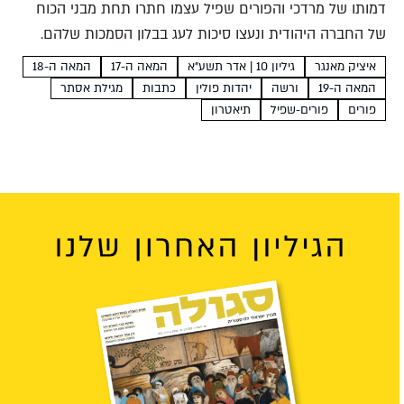
דמותו של מרדכי והפורים שפיל עצמו חתרו תחת מבני הכוח
של החברה היהודית ונעצו סיכות לעג בבלון הסמכות שלהם.
גיבורי הפורים שפיל- המן גבוה ואצילי, מרדכי גוץ וושתי מגולמת
איציק מאנגר
גיליון 10 | אדר תשע"א
המאה ה-17
המאה ה-18
על ידי דמות גברית- אפשרו לשחקנים...
המאה ה-19
ורשה
יהדות פולין
כתבות
מגילת אסתר
פורים
פורים-שפיל
תיאטרון