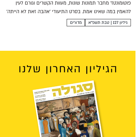
פוטומונטז' מחבר תמונות שונות, מעוות הקשרים וגורם לעין
להאמין במה שאינו אמת. בסרט התיעודי 'אהבה זאת לא הייתה'
הוא משמש אמצעי להעמיד אותנו על מציאות בלתי אפשרית
גיליון 127 | טבת תשפ"א
מדורים
ענבר רווה אהבה זאת לא היתה בימוי: מיה...