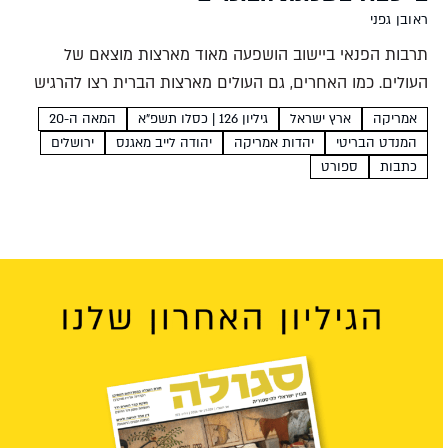
ראובן גפני
תרבות הפנאי ביישוב הושפעה מאוד מארצות מוצאם של
העולים. כמו האחרים, גם העולים מארצות הברית רצו להרגיש
בבית. זיכרונות וקטעי עיתונות מימי המנדט מעידים על
אמריקה
ארץ ישראל
גיליון 126 | כסלו תשפ"א
המאה ה-20
ניסיונותיהם של יהודה לייב מאגנס ואחרים להנחיל לישראלים
המנדט הבריטי
יהדות אמריקה
יהודה לייב מאגנס
ירושלים
את תרבות...
כתבות
ספורט