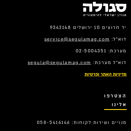
יד חרוצים 10 ירושלים 9342148
דוא”ל:
service@segulamag.com
מערכת: 02-5004351
דוא”ל מערכת:
segula@segulamag.com
מדיניות האתר ופרטיות
הצטרפו
אלינו
מנויים ושירות לקוחות: 058-5416146