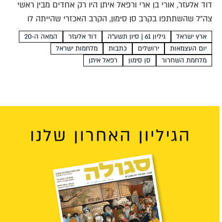
דוד אלעזר, אורי בן ארי ורפאל איתן היו רק אחדים מבין ראשי
צה"ל שהשתתפו בקרב סן סימון, הקרב האכזרי שהייתה לו
השפעה מכרעת על גורלה של ירושלים במלחמת השחרור.
ארץ ישראל
גיליון 61 | סיון תשע"ה
דוד אלעזר
המאה ה-20
המיתוס שצמח מאותו ליל דמים על...
יום העצמאות
ירושלים
כתבות
מלחמות ישראל
מלחמת השחרור
סן סימון
רפאל איתן