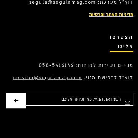
דוא”ל מערכת:
segula@segulamag.com
מדיניות האתר ופרטיות
הצטרפו
אלינו
מנויים ושירות לקוחות: 058-5416146
דוא”ל לרכישת מנוי:
service@segulamag.com
אימייל