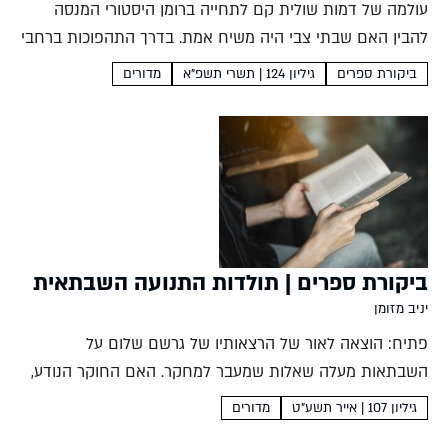
עולמה של דמות שולית קם לתחייה ברומן היסטורי המנסה
להבין האם שבתי צבי היה משיח אמת. בדרך התהפוכות ברחבי
אירופה צפות שאלות על חיי אמת וחיי שקר, עם משיח ובלעדיו
ביקורת ספרים
גיליון 124 | תשרי תשפ"א
מדורים
עמית עסיס נחמיה יעקב צ'...
ביקורת ספרים | תולדות התנועה השבתאית
יניב מזומן
פתיח: הוצאה לאור של הרצאותיו של גרשם שלום על
השבתאות מעלה שאלות שמעבר למחקר. האם החוקר הנודע,
שהיה גם ציוני נלהב, ראה את הציונות כהמשך של המשיחיות
גיליון 107 | אייר תשע"ט
מדורים
השבתאית? יניב מזומן תולדות התנועה השבתאיתגרשם שלום