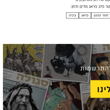
ר פלג פראג מלים ולחן:
 חוזר הניגון
פראג
צ'כיה