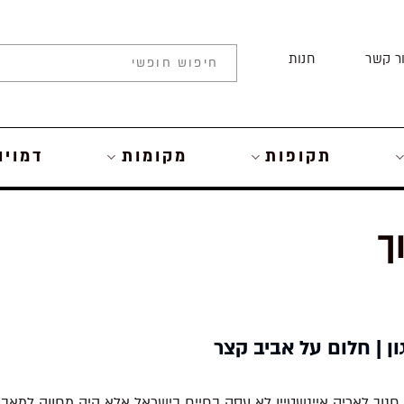
ר קשר
חנות
תקופות
מקומות
דמויו
ך
ון | חלום על אביב קצר
נוך לאריק איינשטיין לא עסק בחיים בישראל אלא היה מחווה למאב