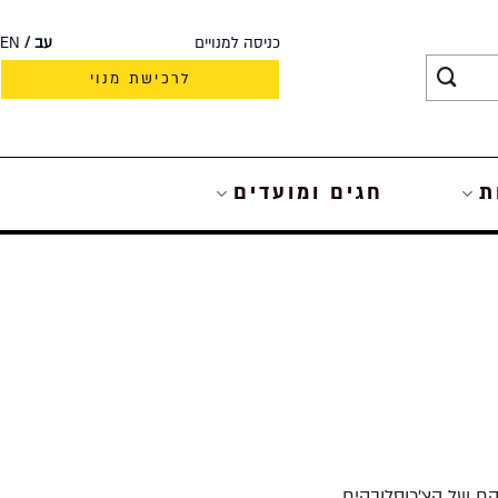
כניסה למנויים
עב
EN
לרכישת מנוי
ת
חגים ומועדים
קם של הצ'כוסלובקים