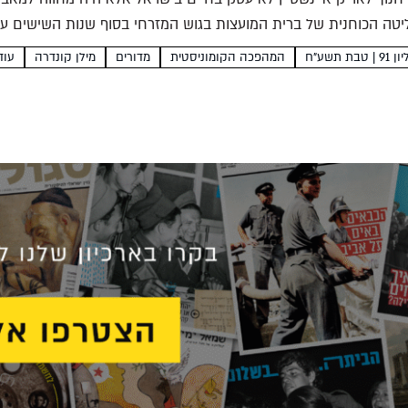
יטה הכוחנית של ברית המועצות בגוש המזרחי בסוף שנות השישים עט
91 | טבת תשע"ח
המהפכה הקומוניסטית
מדורים
מילן קונדרה
עוד