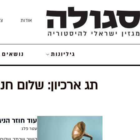
Skip
to
אודות
צו
content
גיליונות
נושאים
תג ארכיון:
שלום חנו
עוד חוזר הניג
עטר פלג
השיר שכתב שלום ח