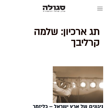
Skip
to
content
תג ארכיון:
שלמה
קרליבך
ניגונים של ארץ ישראל – כליזמר