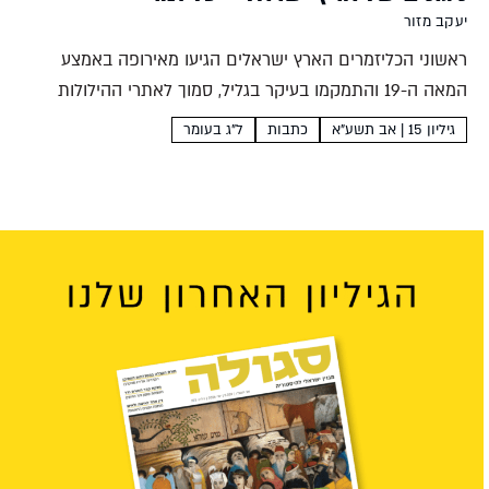
יעקב מזור
ראשוני הכליזמרים הארץ ישראלים הגיעו מאירופה באמצע
המאה ה-19 והתמקמו בעיקר בגליל, סמוך לאתרי ההילולות
במירון ובטבריה. לרפרטואר האירופי נוספו השפעות תורכיות,
גיליון 15 | אב תשע"א
כתבות
ל"ג בעומר
ערביות ודרוזיות, וכך נוצרה מסורת מוזיקלית ייחודית יעקב מזור
צפת, בירת הגליל, זכתה...