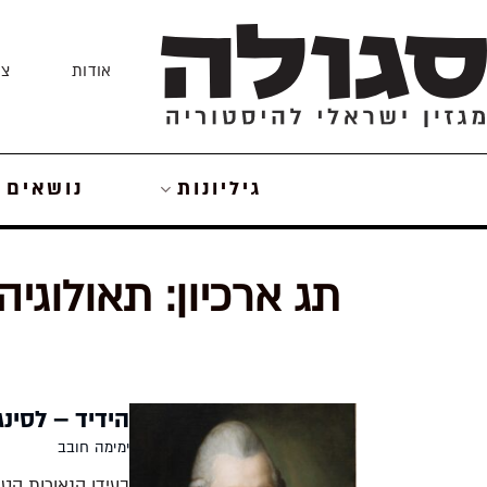
Skip
to
אודות
צו
content
גיליונות
נושאים
תג ארכיון:
תאולוגיה
הידיד – לסינג
ימימה חובב
בעידן הנאורות הטי