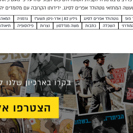
עשה המחזאי גוטהולד אפרים לסינג. ידידותו הקרובה עם מלומדים יה
 פופ
גוטהולד אפרים לסינג
גיליון 82 | אדר-ניסן תשע"ז
גרמניה
המאה ה-
מודרני
השכלה
כתבות
משה מנדלסון
נצרות
פילוסופיה
תיאולוג