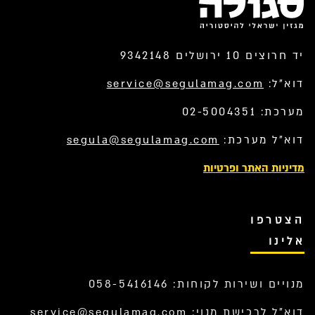
יד חרוצים 10 ירושלים 9342148
דוא”ל:
service@segulamag.com
מערכת: 02-5004351
דוא”ל מערכת:
segula@segulamag.com
מדיניות האתר ופרטיות
הצטרפו
אלינו
מנויים ושירות לקוחות: 058-5416146
דוא”ל לרכישת מנוי:
service@segulamag.com