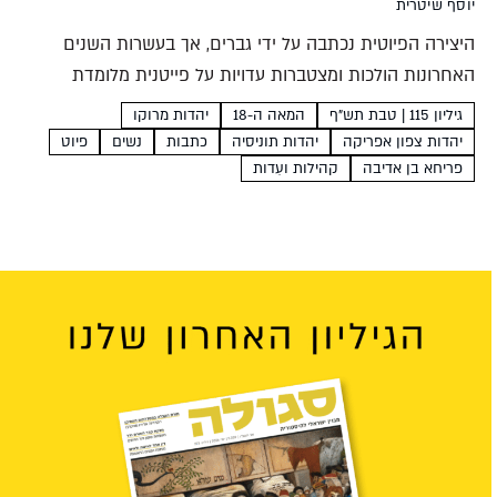
יוסף שיטרית
היצירה הפיוטית נכתבה על ידי גברים, אך בעשרות השנים
האחרונות הולכות ומצטברות עדויות על פייטנית מלומדת
ממרוקו אשר דמותה ושיריה היו ידועים לרבים. האם העתיד
גיליון 115 | טבת תש”ף
המאה ה-18
יהדות מרוקו
צופן בחובו גילויים חדשים על שירתה של פריחא בת רבי...
יהדות צפון אפריקה
יהדות תוניסיה
כתבות
נשים
פיוט
פריחא בן אדיבה
קהילות ועֵדות