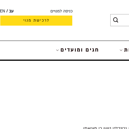
כניסה למנויים
עב
EN
לרכישת מנוי
ת
חגים ומועדים
ורי במאה הראשונה אבד והתגלה במנזר רק במאה ה־15. סטיבן גרינבלט טוען כי מציאתו