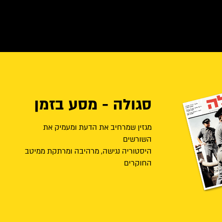
סגולה - מסע בזמן
מגזין שמרחיב את הדעת ומעמיק את
השורשים
היסטוריה נגישה, מרהיבה ומרתקת ממיטב
החוקרים